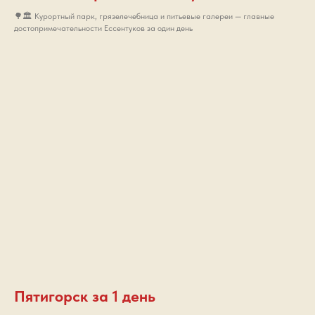
🌳🏛 Курортный парк, грязелечебница и питьевые галереи — главные
достопримечательности Ессентуков за один день
Пятигорск за 1 день