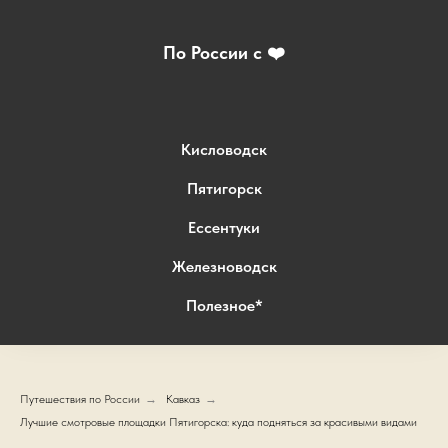
По России с ❤️
Кисловодск
Пятигорск
Ессентуки
Железноводск
Полезное*
Путешествия по России
→
Кавказ
→
Лучшие смотровые площадки Пятигорска: куда подняться за красивыми видами