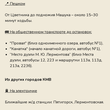
📍 Пешком
От Цветника до подножия Машука – около 15–30
минут ходьбы.
🚌 На общественном транспорте до остановок:
"Провал" (близ одноименного озера, автобус №1),
"Канатка" (начало канатной дороги, автобус №1),
“Место дуэли М. Ю. Лермонтова” (близ Места
дуэли, автобусы 12, 223 и маршрутки 113а, 113д,
213а, 223б).
Из других городов КМВ
🚆 На электричке
Ближайшие ж/д станции: Пятигорск, Лермонтовская.