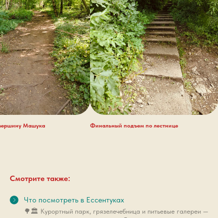
 вершину Машука
Финальный подъем по лестнице
Смотрите также:
Что посмотреть в Ессентуках
🌳🏛 Курортный парк, грязелечебница и питьевые галереи —