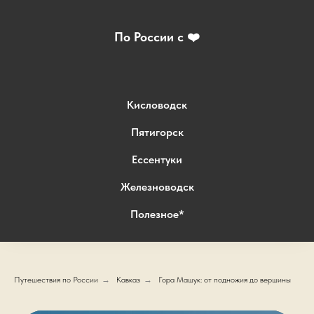
По России с ❤️
Кисловодск
Пятигорск
Ессентуки
Железноводск
Полезное*
Путешествия по России
→
Кавказ
→
Гора Машук: от подножия до вершины