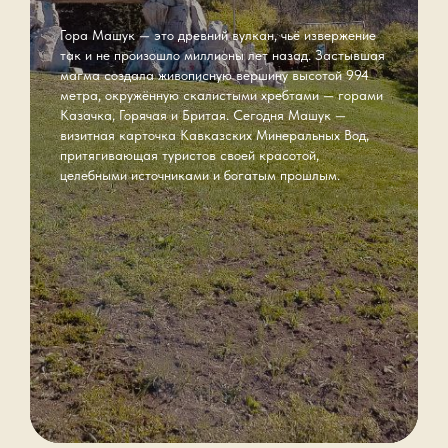
Гора Машук — это древний вулкан, чьё извержение
так и не произошло миллионы лет назад. Застывшая
магма создала живописную вершину высотой 994
метра, окружённую скалистыми хребтами — горами
Казачка, Горячая и Бритая. Сегодня Машук —
визитная карточка Кавказских Минеральных Вод,
притягивающая туристов своей красотой,
целебными источниками и богатым прошлым.