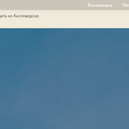
Кисловодск
Пя
дить из Кисловодска