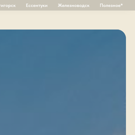
тигорск
Ессентуки
Железноводск
Полезное*