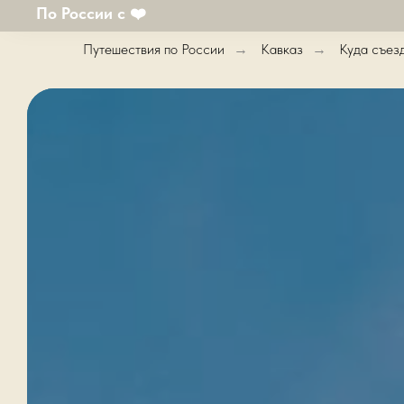
По России с ❤️
Путешествия по России
Кавказ
Куда съез
→
→